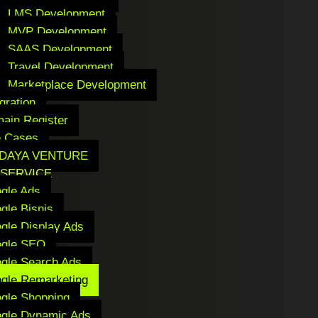
LMS Development
MVP Development
SAAS Development
Travel Development
Marketplace Development
gration
ain Register
 Cases
IDAYA VENTURE
SERVICE
gle Ads
gle Bisnis
gle Display Ads
gle SEO
gle Search Ads
gle Remarketing
gle Shopping
gle Dynamic Ads