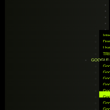
Inte
Dom
Use
TR
GOOGLE 
Goo
Goo
Goo
Goo
Goo
Goo
Goo
Goo