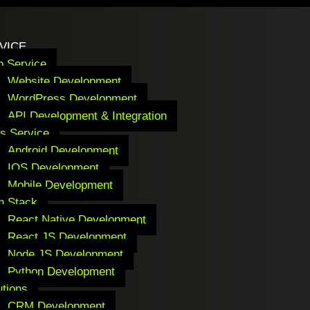
VICE
 Service
Website Development
WordPress Development
API Development & Integration
s Service
Android Development
IOS Development
Mobile Development
h Stack
React Native Development
React JS Development
Node JS Development
Python Development
utions
CRM Development